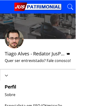
Mais ações
Administrador
Tiago Alves - Redator JusPatrimonial
Quer ser entrevistado? Fale conosco!
Perfil
Sobre
Especialista em SEO (Otimização 