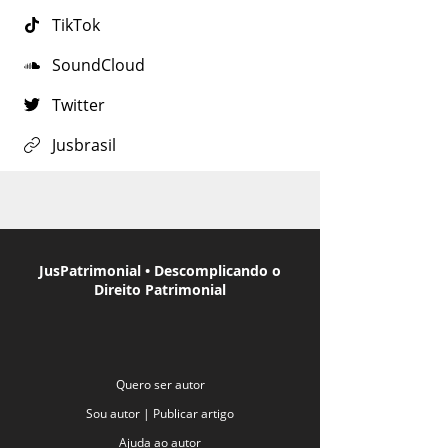
TikTok
SoundCloud
Twitter
Jusbrasil
JusPatrimonial • Descomplicando o
Direito Patrimonial
Quero ser autor
Sou autor | Publicar artigo
Ajuda ao autor