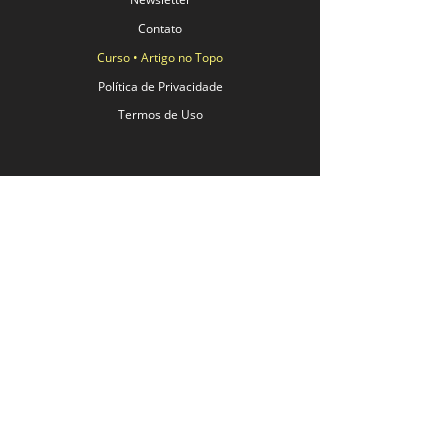
Contato
Curso • Artigo no Topo
Política de Privacidade
Termos de Uso
Um portal feito por advogados convidados e
selecionados sobre Direito Patrimonial:
Planejamento Sucessório (Doação, Testamentos e
Holding Familiar);
Sucessão Patrimonial (Herança, Inventário e
ITCMD);
Direito Imobiliário e Usucapião;
Direito de Família (regime de bens e